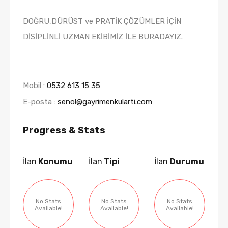
DOĞRU,DÜRÜST ve PRATİK ÇÖZÜMLER İÇİN
DİSİPLİNLİ UZMAN EKİBİMİZ İLE BURADAYIZ.
Mobil :
0532 613 15 35
E-posta :
senol@gayrimenkularti.com
Progress & Stats
İlan
Konumu
İlan
Tipi
İlan
Durumu
No Stats
No Stats
No Stats
Available!
Available!
Available!