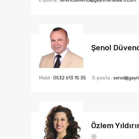
Şenol Düven
Mobil :
0532 613 15 35
E-posta :
senol@gayri
Özlem Yıldır