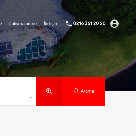
ız
Çalışmalarımız
İletişim
0216 361 20 20
Arama