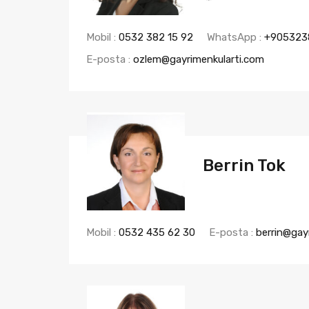
Mobil :
0532 382 15 92
WhatsApp :
+905323
E-posta :
ozlem@gayrimenkularti.com
Berrin Tok
Mobil :
0532 435 62 30
E-posta :
berrin@gay