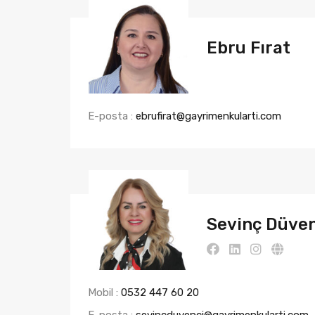
Ebru Fırat
E-posta :
ebrufirat@gayrimenkularti.com
Sevinç Düve
Mobil :
0532 447 60 20
E-posta :
sevincduvenci@gayrimenkularti.com