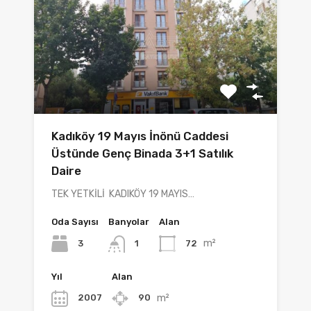
Kadıköy 19 Mayıs İnönü Caddesi
Üstünde Genç Binada 3+1 Satılık
Daire
TEK YETKİLİ KADIKÖY 19 MAYIS…
Oda Sayısı
Banyolar
Alan
m²
3
72
1
Yıl
Alan
m²
2007
90